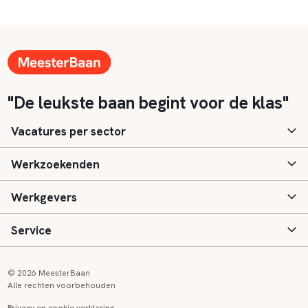
"De leukste baan begint voor de klas"
Vacatures per sector
Werkzoekenden
Basisonderwijs
Werkgevers
Speciaal (basis) onderwijs
Aanmelden
Service
Voortgezet onderwijs
Vacatures
Inloggen
Voortgezet speciaal onderwijs
Scholen
Informatie
Contact
© 2026 MeesterBaan
Alle rechten voorbehouden
Middelbaar beroepsonderwijs
Opleidingen
Tarieven
FAQ
Privacy en cookie verklaring