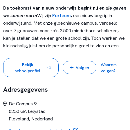
De toekomst van nieuw onderwijs begint nú
en die geven
we samen vorm
Wij zijn
Porteum
, een nieuw begrip in
onderwijsland. Met onze gloednieuwe campus, verdeeld
over 7 gebouwen voor zo’n 3.500 middelbare scholieren,
kan je stellen dat we een grote school zijn. Toch werken we
kleinschalig, juist om de persoonlijke groei te zien en een
vertrouwde omgeving te creëren. Voor onze leerlingen én
voor onze docenten. We staan ervoor dat iedereen leert het
Bekijk
Waarom
Volgen
eigen eren en gedrag te sturen. We zorgen dat iedereen dat
schoolprofiel
volgen?
doet in verbinding met de omgeving, met elkaar.
Samen is beter
Adresgegevens
Werken bij Porteum is een krachtenbundeling met meer dan
400 collega’s. Samen staan jullie sterk. Ook is werken bij
De Campus 9
Porteum werken in een ‘school binnen een school’, waar je
8233 GA Lelystad
aanhaakt bij een vast team. Als team ontwikkelen jullie
Flevoland, Nederland
onderwijsmateriaal en lessen voor leerlingen. Slim,
vernieuwend en beter, want goed voortgezet onderwijs