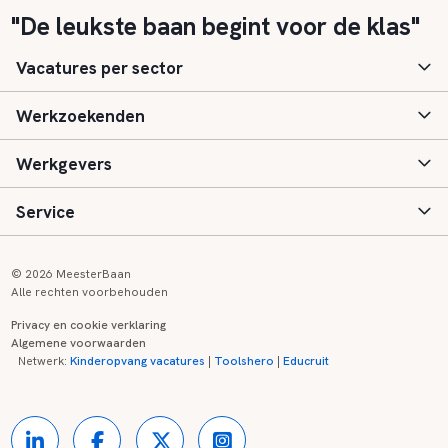
"De leukste baan begint voor de klas"
Vacatures per sector
Werkzoekenden
Basisonderwijs
Werkgevers
Speciaal (basis) onderwijs
Aanmelden
Service
Voortgezet onderwijs
Vacatures
Inloggen
Voortgezet speciaal onderwijs
Scholen
Informatie
Contact
© 2026 MeesterBaan
Alle rechten voorbehouden
Middelbaar beroepsonderwijs
Opleidingen
Tarieven
FAQ
Privacy en cookie verklaring
Algemene voorwaarden
Kinderopvang
Zij-instroom informatie
Registreren
Onderwijs links
Netwerk:
Kinderopvang vacatures
|
Toolshero
|
Educruit
Hoger beroepsonderwijs
Banenmarkten
Referenties
Over ons