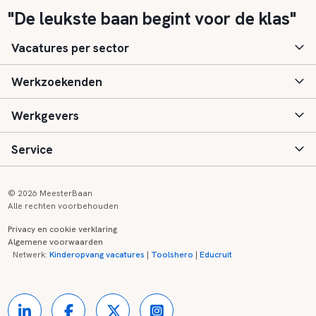
"De leukste baan begint voor de klas"
Vacatures per sector
Werkzoekenden
Basisonderwijs
Werkgevers
Speciaal (basis) onderwijs
Aanmelden
Service
Voortgezet onderwijs
Vacatures
Inloggen
Voortgezet speciaal onderwijs
Scholen
Informatie
Contact
© 2026 MeesterBaan
Alle rechten voorbehouden
Middelbaar beroepsonderwijs
Opleidingen
Tarieven
FAQ
Privacy en cookie verklaring
Algemene voorwaarden
Kinderopvang
Zij-instroom informatie
Registreren
Onderwijs links
Netwerk:
Kinderopvang vacatures
|
Toolshero
|
Educruit
Hoger beroepsonderwijs
Banenmarkten
Referenties
Over ons