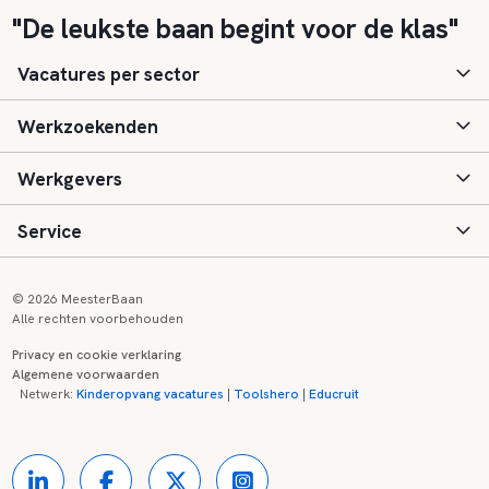
"De leukste baan begint voor de klas"
Vacatures per sector
Werkzoekenden
Basisonderwijs
Werkgevers
Speciaal (basis) onderwijs
Aanmelden
Service
Voortgezet onderwijs
Vacatures
Inloggen
Voortgezet speciaal onderwijs
Scholen
Informatie
Contact
© 2026 MeesterBaan
Alle rechten voorbehouden
Middelbaar beroepsonderwijs
Opleidingen
Tarieven
FAQ
Privacy en cookie verklaring
Algemene voorwaarden
Kinderopvang
Zij-instroom informatie
Registreren
Onderwijs links
Netwerk:
Kinderopvang vacatures
|
Toolshero
|
Educruit
Hoger beroepsonderwijs
Banenmarkten
Referenties
Over ons