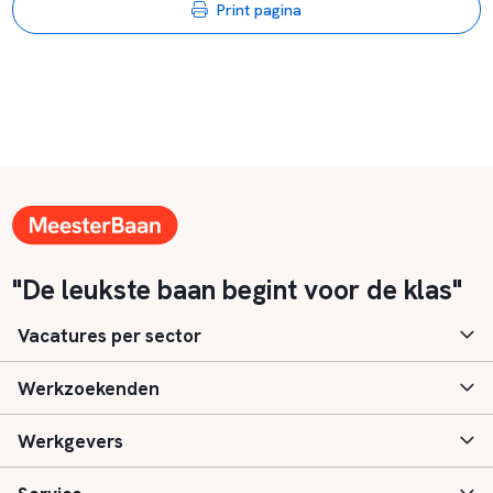
Print pagina
"De leukste baan begint voor de klas"
Vacatures per sector
Werkzoekenden
Basisonderwijs
Werkgevers
Speciaal (basis) onderwijs
Aanmelden