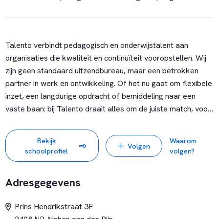
Talento verbindt pedagogisch en onderwijstalent aan
organisaties die kwaliteit en continuïteit vooropstellen. Wij
zijn geen standaard uitzendbureau, maar een betrokken
partner in werk en ontwikkeling. Of het nu gaat om flexibele
inzet, een langdurige opdracht of bemiddeling naar een
vaste baan: bij Talento draait alles om de juiste match, voor
vandaag én voor de toekomst.
Bekijk
Waarom
Volgen
Wij werken samen met scholen en
schoolprofiel
volgen?
kinderopvangorganisaties en ondersteunen professionals in
elke fase van hun loopbaan. Door te investeren in mensen,
Adresgegevens
begeleiding en ontwikkeling bouwen we aan duurzame
samenwerkingen en sterke teams.
Prins Hendrikstraat 3F