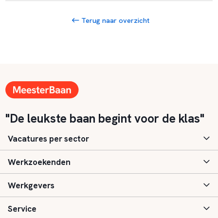
Terug naar overzicht
"De leukste baan begint voor de klas"
Vacatures per sector
Werkzoekenden
Basisonderwijs
Werkgevers
Speciaal (basis) onderwijs
Aanmelden
Service
Voortgezet onderwijs
Vacatures
Inloggen