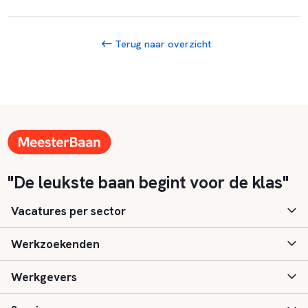
Terug naar overzicht
"De leukste baan begint voor de klas"
Vacatures per sector
Werkzoekenden
Basisonderwijs
Werkgevers
Speciaal (basis) onderwijs
Aanmelden