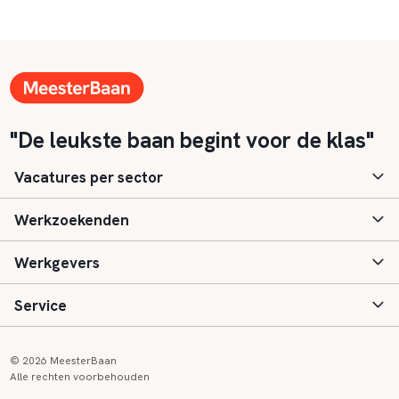
"De leukste baan begint voor de klas"
Vacatures per sector
Werkzoekenden
Basisonderwijs
Werkgevers
Speciaal (basis) onderwijs
Aanmelden
Service
Voortgezet onderwijs
Vacatures
Inloggen
Voortgezet speciaal onderwijs
Scholen
Informatie
Contact
© 2026 MeesterBaan
Alle rechten voorbehouden
Middelbaar beroepsonderwijs
Opleidingen
Tarieven
FAQ