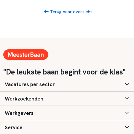
Terug naar overzicht
"De leukste baan begint voor de klas"
Vacatures per sector
Werkzoekenden
Basisonderwijs
Werkgevers
Speciaal (basis) onderwijs
Aanmelden
Service
Voortgezet onderwijs
Vacatures
Inloggen