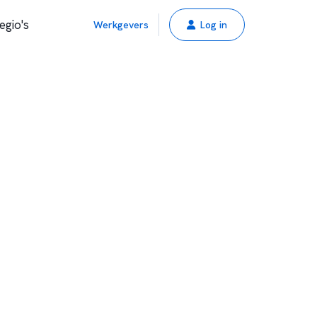
egio's
Werkgevers
Log in