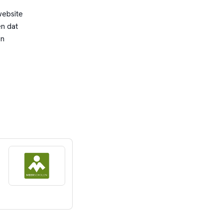
website
n dat
en