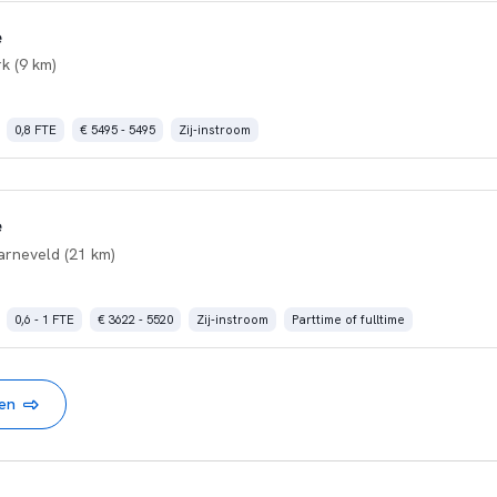
e
rk (9 km)
0,8 FTE
€ 5495 - 5495
Zij-instroom
e
arneveld (21 km)
0,6 - 1 FTE
€ 3622 - 5520
Zij-instroom
Parttime of fulltime
nen