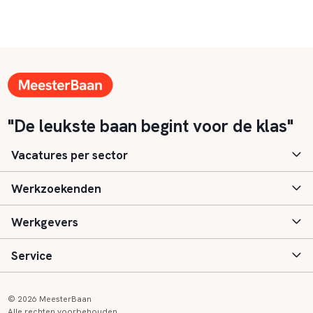
"De leukste baan begint voor de klas"
Vacatures per sector
Werkzoekenden
Basisonderwijs
Werkgevers
Speciaal (basis) onderwijs
Aanmelden
Service
Voortgezet onderwijs
Vacatures
Inloggen
Voortgezet speciaal onderwijs
Scholen
Informatie
Contact
© 2026 MeesterBaan
Alle rechten voorbehouden