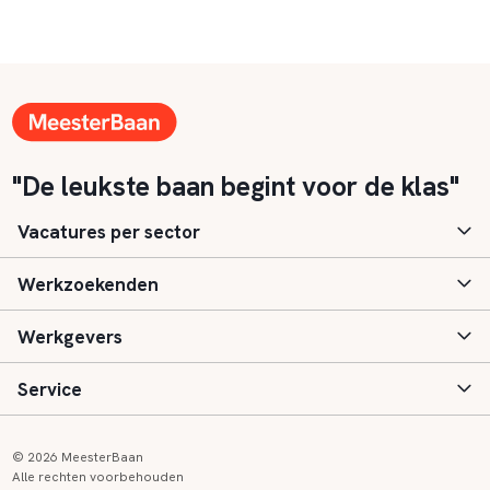
"De leukste baan begint voor de klas"
Vacatures per sector
Werkzoekenden
Basisonderwijs
Werkgevers
Speciaal (basis) onderwijs
Aanmelden
Service
Voortgezet onderwijs
Vacatures
Inloggen
Voortgezet speciaal onderwijs
Scholen
Informatie
Contact
© 2026 MeesterBaan
Alle rechten voorbehouden