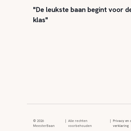
"De leukste baan begint voor d
klas"
© 2026
|
Alle rechten
|
Privacy en 
MeesterBaan
voorbehouden
verklaring