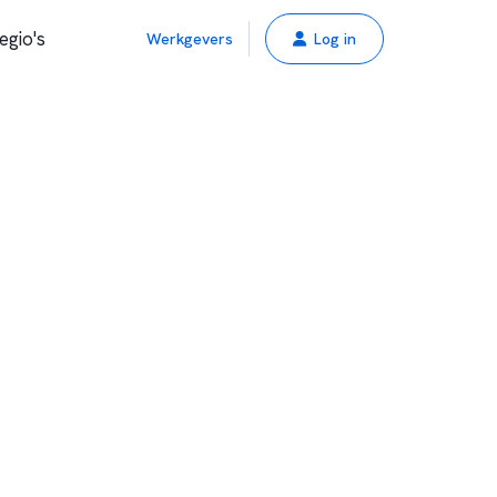
egio's
Werkgevers
Log in