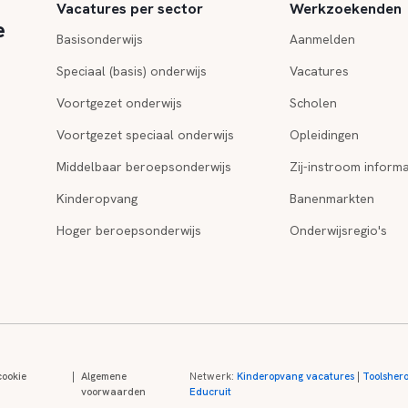
Vacatures per sector
Werkzoekenden
e
Basisonderwijs
Aanmelden
Speciaal (basis) onderwijs
Vacatures
Voortgezet onderwijs
Scholen
Voortgezet speciaal onderwijs
Opleidingen
Middelbaar beroepsonderwijs
Zij-instroom informa
Kinderopvang
Banenmarkten
Hoger beroepsonderwijs
Onderwijsregio's
cookie
|
Algemene
Netwerk:
Kinderopvang vacatures
|
Toolsher
voorwaarden
Educruit