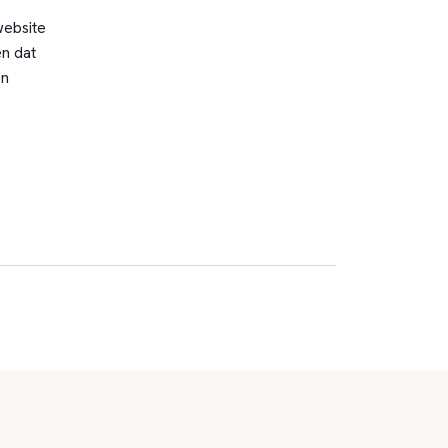
website
n dat
en