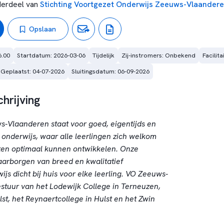
erdeel van
Stichting Voortgezet Onderwijs Zeeuws-Vlaander
Opslaan
6.00
Startdatum: 2026-03-06
Tijdelijk
Zij-instromers: Onbekend
Facilit
Geplaatst: 04-07-2026
Sluitingsdatum: 06-09-2026
hrijving
s-Vlaanderen staat voor goed, eigentijds en
onderwijs, waar alle leerlingen zich welkom
ten optimaal kunnen ontwikkelen. Onze
waarborgen van breed en kwalitatief
s dicht bij huis voor elke leerling. VO Zeeuws-
estuur van het Lodewijk College in Terneuzen,
lst, het Reynaertcollege in Hulst en het Zwin
.