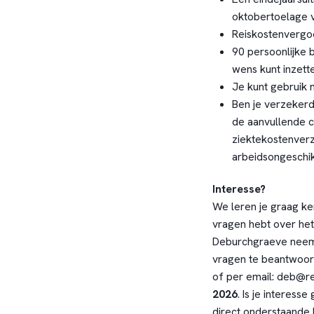
oktobertoelage va
Reiskostenvergo
90 persoonlijke b
wens kunt inzette
Je kunt gebruik 
Ben je verzekerd
de aanvullende co
ziektekostenverz
arbeidsongeschik
Interesse?
We leren je graag ke
vragen hebt over het
Deburchgraeve neemt 
vragen te beantwoord
of per email:
deb@re
2026
. Is je interess
direct onderstaande 