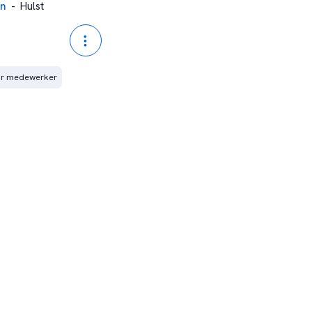
en
-
Hulst
air medewerker