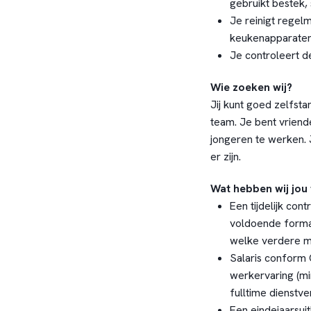
gebruikt bestek,
Je reinigt regel
keukenapparaten,
Je controleert de
Wie zoeken wij?
Jij kunt goed zelfsta
team. Je bent vriend
jongeren te werken. 
er zijn.
Wat hebben wij jou 
Een tijdelijk cont
voldoende forma
welke verdere mo
Salaris conform 
werkervaring (mi
fulltime dienstve
Een eindejaarsui