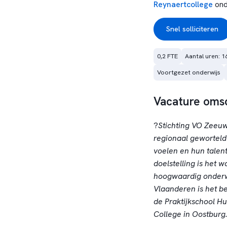
Reynaertcollege
ond
Snel solliciteren
0,2 FTE
Aantal uren: 1
Voortgezet onderwijs
Vacature omsc
?
Stichting VO Zeeuw
regionaal geworteld 
voelen en hun talen
doelstelling is het 
hoogwaardig onderwij
Vlaanderen is het b
de Praktijkschool Hu
College in Oostburg