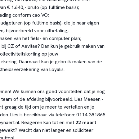
n € 1.640,- bruto (op fulltime basis);
eding conform cao VO;
udgeturen (op fulltime basis), die je naar eigen
n, bijvoorbeeld voor uitbetaling;
maken van het fiets- en computer plan;
 bij CZ of Aevitae? Dan kun je gebruik maken van
llectiviteitskorting op jouw
ekering. Daarnaast kun je gebruik maken van de
theidsverzekering van Loyalis.
nnen! We kunnen ons goed voorstellen dat je nog
 team of de afdeling bijvoorbeeld. Lies Meesen -
graag de tijd om je meer te vertellen en je
en. Lies is bereikbaar via telefoon: 0114 381868
ynaert.nl
. Reageren kan tot en met
22 maart
e gewekt? Wacht dan niet langer en solliciteer
button!