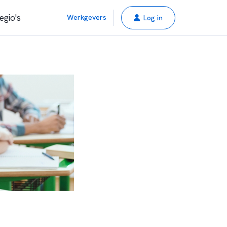
egio's
Werkgevers
Log in