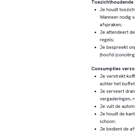
Toezichthoudende
Je houdt toezicht
Wanneer nodig sc
afspraken;
Je attendeert d
regels;
Je bespreekt on
(hoofd-)conciërg
Consumpties verzo
Je verstrekt koff
achter het buffet
Je serveert dran
vergaderingen, r
Je vult de automa
Je houdt de kanti
schoon;
Je bedient de a