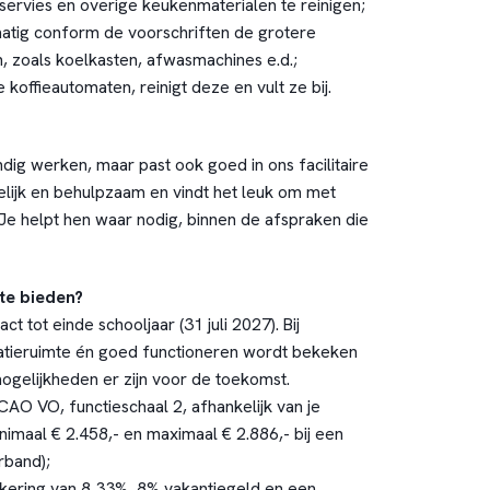
 servies en overige keukenmaterialen te reinigen;
matig conform de voorschriften de grotere
 zoals koelkasten, afwasmachines e.d.;
 koffieautomaten, reinigt deze en vult ze bij.
ndig werken, maar past ook goed in ons facilitaire
elijk en behulpzaam en vindt het leuk om met
Je helpt hen waar nodig, binnen de afspraken die
te bieden?
ract tot einde schooljaar (31 juli 2027). Bij
tieruimte én goed functioneren wordt bekeken
gelijkheden er zijn voor de toekomst.
CAO VO, functieschaal 2, afhankelijk van je
nimaal € 2.458,- en maximaal € 2.886,- bij een
rband);
tkering van 8,33%, 8% vakantiegeld en een