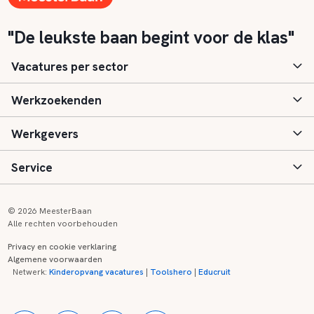
"De leukste baan begint voor de klas"
Vacatures per sector
Werkzoekenden
Basisonderwijs
Werkgevers
Speciaal (basis) onderwijs
Aanmelden
Service
Voortgezet onderwijs
Vacatures
Inloggen
Voortgezet speciaal onderwijs
Scholen
Informatie
Contact
© 2026 MeesterBaan
Alle rechten voorbehouden
Middelbaar beroepsonderwijs
Opleidingen
Tarieven
FAQ
Privacy en cookie verklaring
Algemene voorwaarden
Kinderopvang
Zij-instroom informatie
Registreren
Onderwijs links
Netwerk:
Kinderopvang vacatures
|
Toolshero
|
Educruit
Hoger beroepsonderwijs
Banenmarkten
Referenties
Over ons