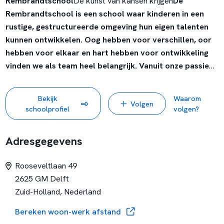
Rembrandtschool
De kunst van kansen krijgen
De
Rembrandtschool is een school waar kinderen in een
rustige, gestructureerde omgeving hun eigen talenten
kunnen ontwikkelen.
Oog hebben voor verschillen, oor
hebben voor elkaar en hart hebben voor ontwikkeling
vinden we als team heel belangrijk. Vanuit onze passie
willen we kinderen een veilige en inspirerende
schoolomgeving bieden waarin kinderen plezier hebben
Bekijk
Waarom
Volgen
in leren en in het bereiken van hun resultaten.
Onze
schoolprofiel
volgen?
website brengt de informatie voor ouders, leraren en
leerlingen bij elkaar. Mocht u vragen hebben of suggesties
Adresgegevens
hebben neem dan contact met ons op.
Rooseveltlaan 49
2625 GM Delft
Zuid-Holland, Nederland
Bereken woon-werk afstand