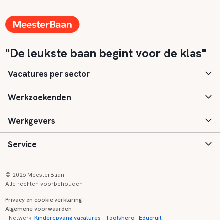
"De leukste baan begint voor de klas"
Vacatures per sector
Werkzoekenden
Basisonderwijs
Werkgevers
Speciaal (basis) onderwijs
Aanmelden
Service
Voortgezet onderwijs
Vacatures
Inloggen
Voortgezet speciaal onderwijs
Scholen
Informatie
Contact
© 2026 MeesterBaan
Alle rechten voorbehouden
Middelbaar beroepsonderwijs
Opleidingen
Tarieven
FAQ
Privacy en cookie verklaring
Algemene voorwaarden
Kinderopvang
Zij-instroom informatie
Registreren
Onderwijs links
Netwerk:
Kinderopvang vacatures
|
Toolshero
|
Educruit