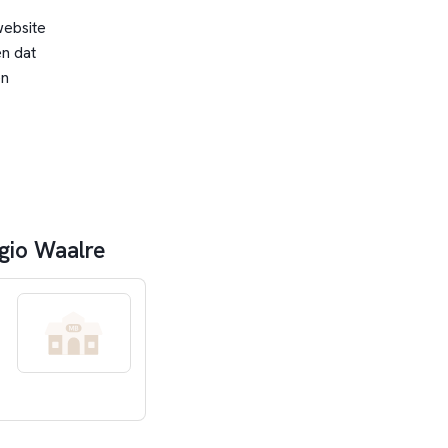
website
n dat
en
gio Waalre