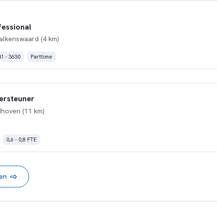
essional
alkenswaard (4 km)
1 - 3630
Parttime
ersteuner
dhoven (11 km)
0,6 - 0,8 FTE
nen