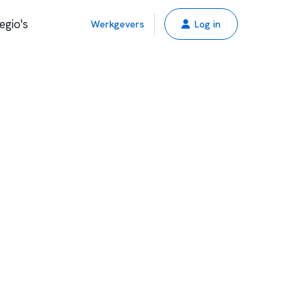
egio's
Werkgevers
Log in