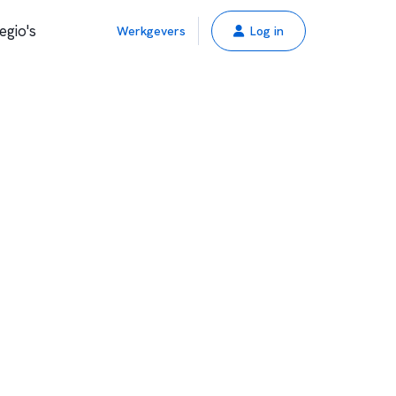
egio's
Werkgevers
Log in