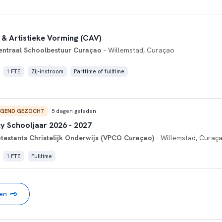
 & Artistieke Vorming (CAV)
entraal Schoolbestuur Curaçao
- Willemstad, Curaçao
1 FTE
Zij-instroom
Parttime of fulltime
NGEND GEZOCHT
5 dagen geleden
ty Schooljaar 2026 - 2027
otestants Christelijk Onderwijs (VPCO Curaçao)
- Willemstad, Curaç
1 FTE
Fulltime
nen