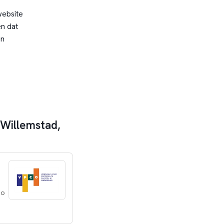
website
n dat
en
 Willemstad,
ao