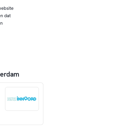
website
n dat
en
sterdam