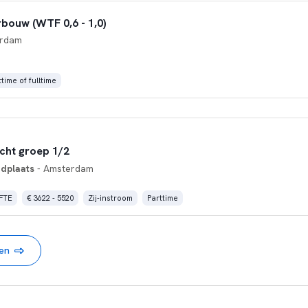
bouw (WTF 0,6 - 1,0)
erdam
time of fulltime
acht groep 1/2
dplaats
- Amsterdam
 FTE
€ 3622 - 5520
Zij-instroom
Parttime
nen