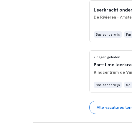
Leerkracht onder
De Rivieren
- Amst
Basisonderwijs
Part
2 dagen geleden
Part-time leerkr
Kindcentrum de Vin
Basisonderwijs
0,6
Alle vacatures to