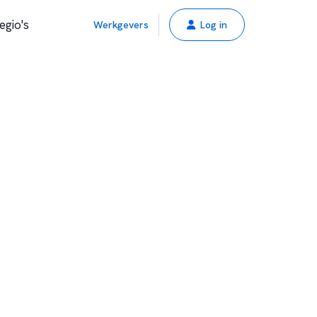
egio's
Werkgevers
Log in