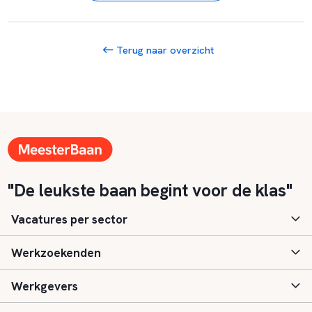
Terug naar overzicht
"De leukste baan begint voor de klas"
Vacatures per sector
Werkzoekenden
Basisonderwijs
Werkgevers
Speciaal (basis) onderwijs
Aanmelden