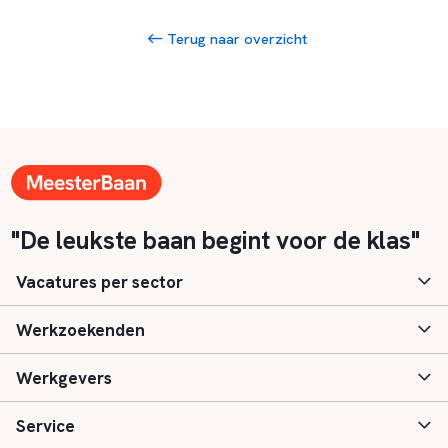
Terug naar overzicht
"De leukste baan begint voor de klas"
Vacatures per sector
Werkzoekenden
Basisonderwijs
Werkgevers
Speciaal (basis) onderwijs
Aanmelden
Service
Voortgezet onderwijs
Vacatures
Inloggen