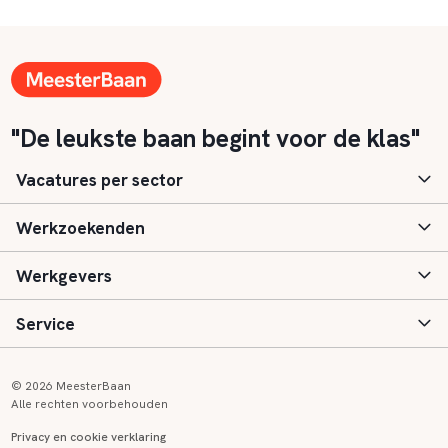
"De leukste baan begint voor de klas"
Vacatures per sector
Werkzoekenden
Basisonderwijs
Werkgevers
Speciaal (basis) onderwijs
Aanmelden
Service
Voortgezet onderwijs
Vacatures
Inloggen
Voortgezet speciaal onderwijs
Scholen
Informatie
Contact
© 2026 MeesterBaan
Alle rechten voorbehouden
Middelbaar beroepsonderwijs
Opleidingen
Tarieven
FAQ
Privacy en cookie verklaring