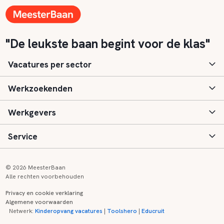
"De leukste baan begint voor de klas"
Vacatures per sector
Werkzoekenden
Basisonderwijs
Werkgevers
Speciaal (basis) onderwijs
Aanmelden
Service
Voortgezet onderwijs
Vacatures
Inloggen
Voortgezet speciaal onderwijs
Scholen
Informatie
Contact
© 2026 MeesterBaan
Alle rechten voorbehouden
Middelbaar beroepsonderwijs
Opleidingen
Tarieven
FAQ
Privacy en cookie verklaring
Algemene voorwaarden
Kinderopvang
Zij-instroom informatie
Registreren
Onderwijs links
Netwerk:
Kinderopvang vacatures
|
Toolshero
|
Educruit