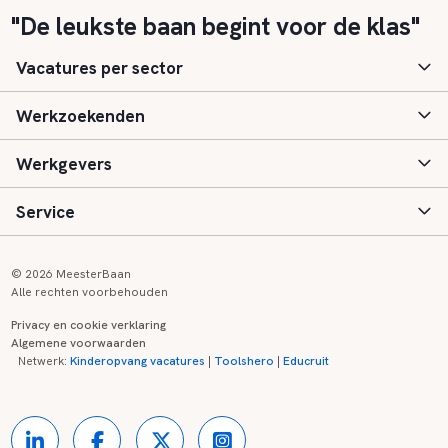
"De leukste baan begint voor de klas"
Vacatures per sector
Werkzoekenden
Basisonderwijs
Werkgevers
Speciaal (basis) onderwijs
Aanmelden
Service
Voortgezet onderwijs
Vacatures
Inloggen
Voortgezet speciaal onderwijs
Scholen
Informatie
Contact
© 2026 MeesterBaan
Alle rechten voorbehouden
Middelbaar beroepsonderwijs
Opleidingen
Tarieven
FAQ
Privacy en cookie verklaring
Algemene voorwaarden
Kinderopvang
Zij-instroom informatie
Registreren
Onderwijs links
Netwerk:
Kinderopvang vacatures
|
Toolshero
|
Educruit
Hoger beroepsonderwijs
Banenmarkten
Referenties
Over ons