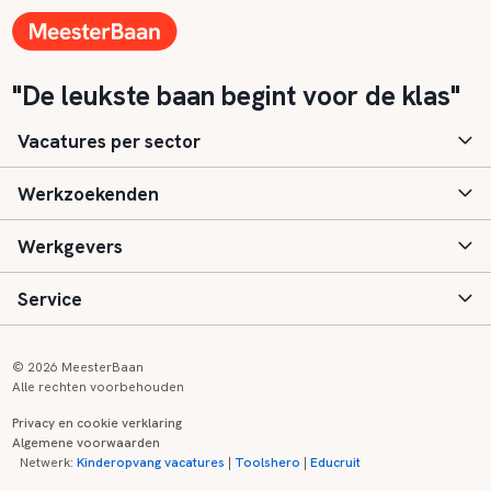
"De leukste baan begint voor de klas"
Vacatures per sector
Werkzoekenden
Basisonderwijs
Werkgevers
Speciaal (basis) onderwijs
Aanmelden
Service
Voortgezet onderwijs
Vacatures
Inloggen
Voortgezet speciaal onderwijs
Scholen
Informatie
Contact
© 2026 MeesterBaan
Alle rechten voorbehouden
Middelbaar beroepsonderwijs
Opleidingen
Tarieven
FAQ
Privacy en cookie verklaring
Algemene voorwaarden
Kinderopvang
Zij-instroom informatie
Registreren
Onderwijs links
Netwerk:
Kinderopvang vacatures
|
Toolshero
|
Educruit