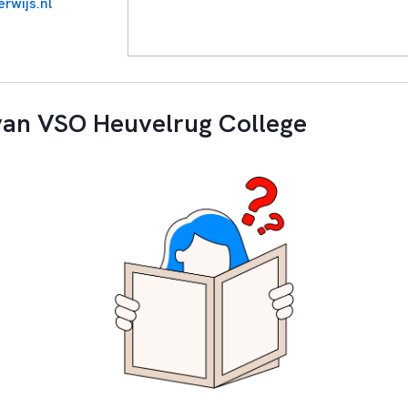
rwijs.nl
van VSO Heuvelrug College