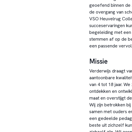
geoefend binnen de 
de overgang van sch
VSO Heuvelrug Colleg
succeservaringen ku
begeleiding met een 
stemmen af op de beh
een passende vervol
Missie
Verderwijs draagt va
aantoonbare kwalitei
van 4 tot 18 jaar. W
ontdekken en ontwikk
maat en overstijgt d
Wij zijn betrokken bi
samen met ouders en
een gedeelde pedagog
beste uit zichzelf ku
zichzelf zijn. Wij z