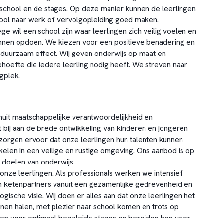
school en de stages. Op deze manier kunnen de leerlingen
ool naar werk of vervolgopleiding goed maken.
e wil een school zijn waar leerlingen zich veilig voelen en
nnen opdoen. We kiezen voor een positieve benadering en
duurzaam effect. Wij geven onderwijs op maat en
oefte die iedere leerling nodig heeft. We streven naar
gplek.
nuit maatschappelijke verantwoordelijkheid en
t bij aan de brede ontwikkeling van kinderen en jongeren
e zorgen ervoor dat onze leerlingen hun talenten kunnen
elen in een veilige en rustige omgeving. Ons aanbod is op
e doelen van onderwijs.
j onze leerlingen. Als professionals werken we intensief
 ketenpartners vanuit een gezamenlijke gedrevenheid en
ische visie. Wij doen er alles aan dat onze leerlingen het
nnen halen, met plezier naar school komen en trots op
orgen voor optimaal begeleide stages en bereiden hen voor