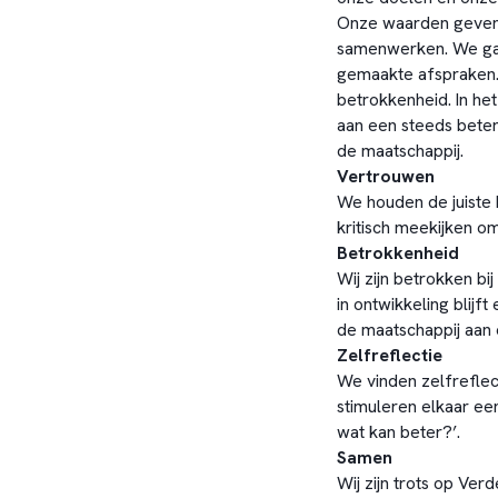
Onze waarden geven 
samenwerken. We gaa
gemaakte afspraken.
betrokkenheid. In he
aan een steeds beter
de maatschappij.
Vertrouwen
We houden de juiste 
kritisch meekijken o
Betrokkenheid
Wij zijn betrokken b
in ontwikkeling blijf
de maatschappij aan o
Zelfreflectie
We vinden zelfreflec
stimuleren elkaar ee
wat kan beter?’.
Samen
Wij zijn trots op Ver