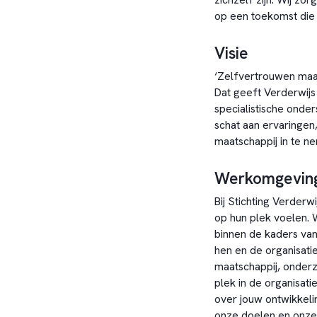
op een toekomst die 
Visie
‘Zelfvertrouwen maak
Dat geeft Verderwijs
specialistische onde
schat aan ervaringen
maatschappij in te n
Werkomgevin
Bij Stichting Verder
op hun plek voelen.
binnen de kaders van 
hen en de organisati
maatschappij, onder
plek in de organisat
over jouw ontwikkeli
onze doelen en onze