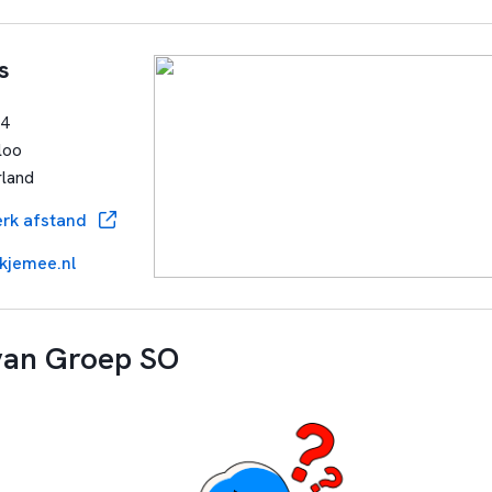
s
34
loo
rland
rk afstand
kjemee.nl
van Groep SO