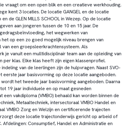
ie vraagt om een open blik en een creatieve werkhouding.
ge kent 3 locaties. De locatie GANGEL en de locatie
 en de GLEN MILLS SCHOOL in Wezep. Op de locatie
even aan jongeren tussen de 10 en 15 jaar. De
: gedragsbeïnvloeding, het wegwerken van
 het op een zo goed mogelijk niveau brengen van
l van een groepsleerkrachtensysteem. Als
 je vanuit een mulltidisciplinair team aan de opleiding van
 per klas. Elke klas heeft zijn eigen klassenprofiel.
 indeling van de leerlingen zijn de hulpvragen. Naast SVO-
t eerste jaar basisvorming op deze locatie aangeboden.
 wordt het tweede jaar basisvorming aangeboden. Daarna
 tot 19 jaar individuele en op maat gesneden
t een vakdiploma (VMBO) behaald kan worden binnen de
hniek, Metaaltechniek, intersectoraal VMBO Handel en
aal VMBO Zorg en Welzijn en certificerende trajecten
zorgt deze locatie trajectonderwijs gericht op arbeid of
 Afdelingen: Consumptief, Handel en Administratie en