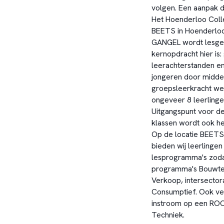
volgen. Een aanpak d
Het Hoenderloo Colle
BEETS in Hoenderloo
GANGEL wordt lesgeg
kernopdracht hier is
leerachterstanden en
jongeren door midde
groepsleerkracht werk
ongeveer 8 leerlingen
Uitgangspunt voor de
klassen wordt ook he
Op de locatie BEETS
bieden wij leerlingen
lesprogramma's zoda
programma's Bouwtec
Verkoop, intersector
Consumptief. Ook ver
instroom op een ROC.
Techniek.