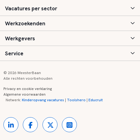
Vacatures per sector
Werkzoekenden
Basisonderwijs
Werkgevers
Speciaal (basis) onderwijs
Aanmelden
Service
Voortgezet onderwijs
Vacatures
Inloggen
Voortgezet speciaal onderwijs
Scholen
Informatie
Contact
© 2026 MeesterBaan
Alle rechten voorbehouden
Middelbaar beroepsonderwijs
Opleidingen
Tarieven
FAQ
Privacy en cookie verklaring
Algemene voorwaarden
Kinderopvang
Zij-instroom informatie
Registreren
Onderwijs links
Netwerk:
Kinderopvang vacatures
|
Toolshero
|
Educruit
Hoger beroepsonderwijs
Banenmarkten
Referenties
Over ons
Onderwijsregio's
Contact
Partners