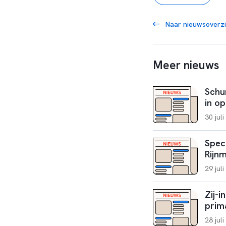
Naar nieuwsoverzi
Meer nieuws
Schu
in op
30 jul
Spec
Rijn
29 jul
Zij-i
prim
28 jul