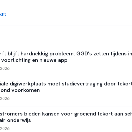
cht
rft blijft hardnekkig probleem: GGD's zetten tijdens 
 voorlichting en nieuwe app
i 2026
iale digiwerkplaats moet studievertraging door tekort
mond voorkomen
i 2026
nstromers bieden kansen voor groeiend tekort aan sch
air onderwijs
i 2026