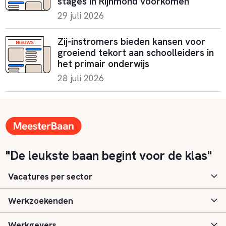
stages in Rijnmond voorkomen
29 juli 2026
Zij-instromers bieden kansen voor
groeiend tekort aan schoolleiders in
het primair onderwijs
28 juli 2026
"De leukste baan begint voor de klas"
Vacatures per sector
Werkzoekenden
Basisonderwijs
Werkgevers
Speciaal (basis) onderwijs
Aanmelden