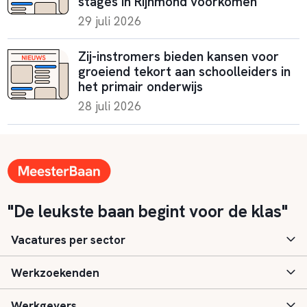
stages in Rijnmond voorkomen
29 juli 2026
Zij-instromers bieden kansen voor
groeiend tekort aan schoolleiders in
het primair onderwijs
28 juli 2026
"De leukste baan begint voor de klas"
Vacatures per sector
Werkzoekenden
Basisonderwijs
Werkgevers
Speciaal (basis) onderwijs
Aanmelden