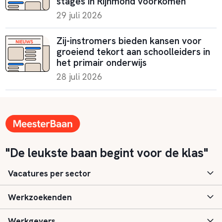
stages in Rijnmond voorkomen
29 juli 2026
Zij-instromers bieden kansen voor
groeiend tekort aan schoolleiders in
het primair onderwijs
28 juli 2026
"De leukste baan begint voor de klas"
Vacatures per sector
Werkzoekenden
Basisonderwijs
Werkgevers
Speciaal (basis) onderwijs
Aanmelden