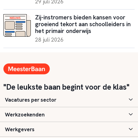
29 juli 2026
Zij-instromers bieden kansen voor
groeiend tekort aan schoolleiders in
het primair onderwijs
28 juli 2026
"De leukste baan begint voor de klas"
Vacatures per sector
Werkzoekenden
Basisonderwijs
Werkgevers
Speciaal (basis) onderwijs
Aanmelden