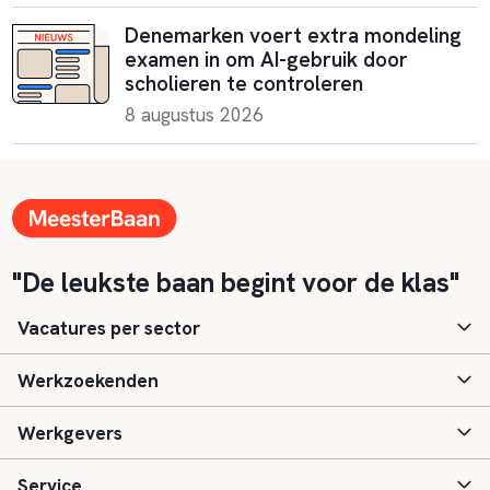
Denemarken voert extra mondeling
examen in om AI-gebruik door
scholieren te controleren
8 augustus 2026
"De leukste baan begint voor de klas"
Vacatures per sector
Werkzoekenden
Basisonderwijs
Werkgevers
Speciaal (basis) onderwijs
Aanmelden
Service
Voortgezet onderwijs
Vacatures
Inloggen