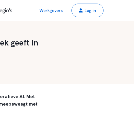
egio's
Werkgevers
Log in
ek geeft in
eratieve AI. Met
at meebeweegt met