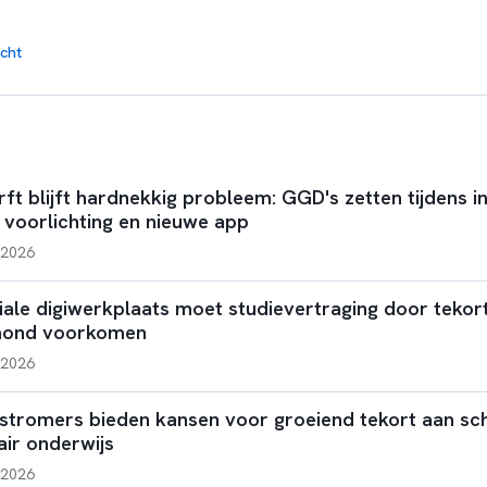
cht
rft blijft hardnekkig probleem: GGD's zetten tijdens 
 voorlichting en nieuwe app
i 2026
iale digiwerkplaats moet studievertraging door tekort
mond voorkomen
i 2026
nstromers bieden kansen voor groeiend tekort aan sch
air onderwijs
i 2026