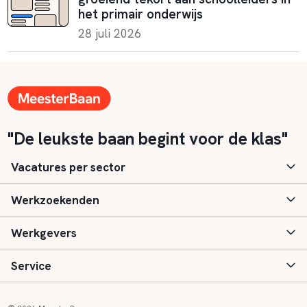
het primair onderwijs
28 juli 2026
"De leukste baan begint voor de klas"
Vacatures per sector
Werkzoekenden
Basisonderwijs
Werkgevers
Speciaal (basis) onderwijs
Aanmelden
Service
Voortgezet onderwijs
Vacatures
Inloggen
Voortgezet speciaal onderwijs
Scholen
Informatie
Contact