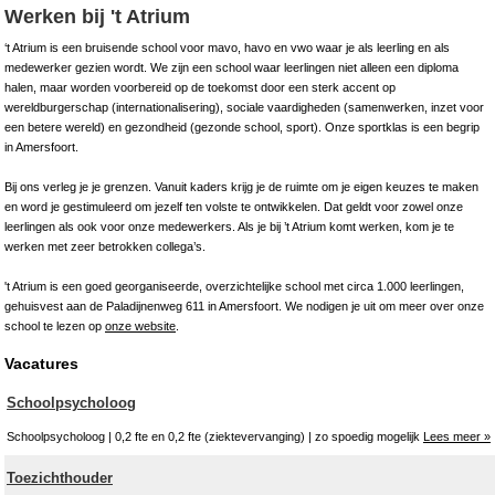
Werken bij 't Atrium
‘t Atrium is een bruisende school voor mavo, havo en vwo waar je als leerling en als
medewerker gezien wordt. We zijn een school waar leerlingen niet alleen een diploma
halen, maar worden voorbereid op de toekomst door een sterk accent op
wereldburgerschap (internationalisering), sociale vaardigheden (samenwerken, inzet voor
een betere wereld) en gezondheid (gezonde school, sport). Onze sportklas is een begrip
in Amersfoort.
Bij ons verleg je je grenzen. Vanuit kaders krijg je de ruimte om je eigen keuzes te maken
en word je gestimuleerd om jezelf ten volste te ontwikkelen. Dat geldt voor zowel onze
leerlingen als ook voor onze medewerkers. Als je bij ’t Atrium komt werken, kom je te
werken met zeer betrokken collega’s.
't Atrium is een goed georganiseerde, overzichtelijke school met circa 1.000 leerlingen,
gehuisvest aan de Paladijnenweg 611 in Amersfoort. We nodigen je uit om meer over onze
school te lezen op
onze website
.
Vacatures
Schoolpsycholoog
Schoolpsycholoog | 0,2 fte en 0,2 fte (ziektevervanging) | zo spoedig mogelijk
Lees meer »
Toezichthouder